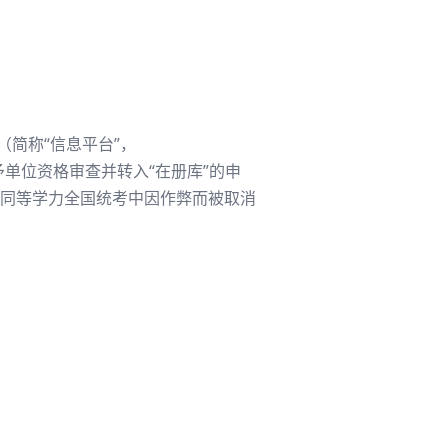
；
简称“信息平台”，
通过学位授予单位资格审查并转入“在册库”的申
同等学力全国统考中因作弊而被取消